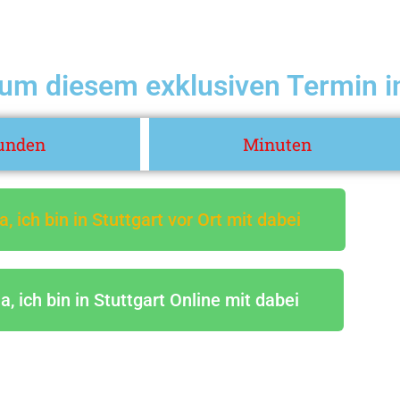
um diesem exklusiven Termin in
unden
Minuten
a, ich bin in Stuttgart vor Ort mit dabei
a, ich bin in Stuttgart Online mit dabei