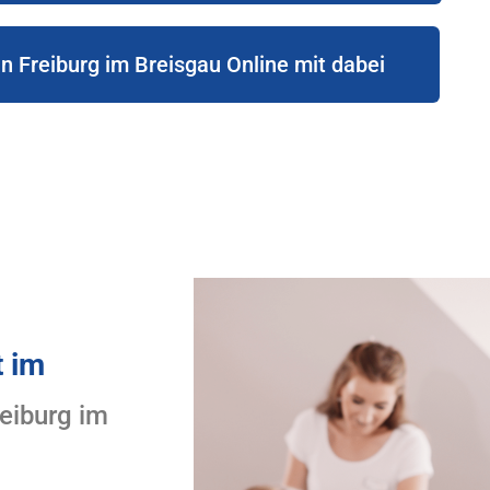
 in Freiburg im Breisgau Online mit dabei
t im
eiburg im