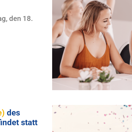
g, den 18.
e)
des
indet statt