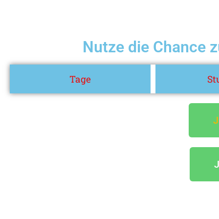
Nutze die Chance z
Tage
St
J
J