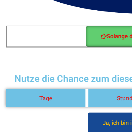
Solange d
Nutze die Chance zum diese
Tage
Stun
Ja, ich bin