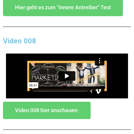
Hier geht es zum "Innere Antreiber" Test
Video 008
Video 008 hier anschauen: