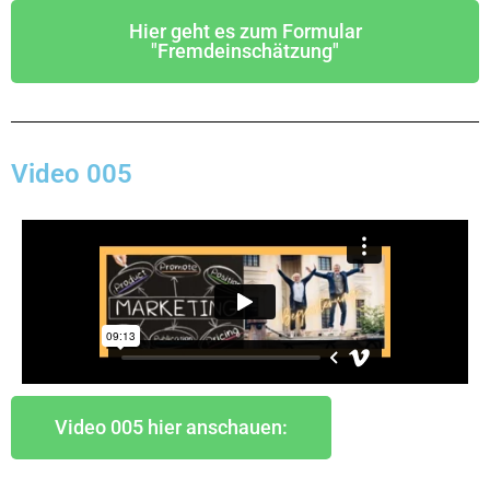
Hier geht es zum Formular
"Fremdeinschätzung"
Video 005
Video 005 hier anschauen: