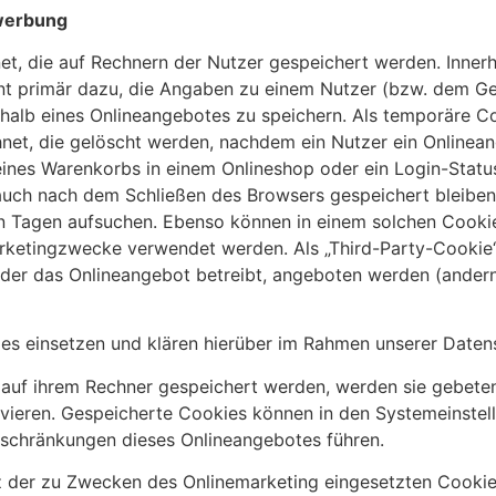
twerbung
et, die auf Rechnern der Nutzer gespeichert werden. Inner
t primär dazu, die Angaben zu einem Nutzer (bzw. dem Ge
alb eines Onlineangebotes zu speichern. Als temporäre Co
net, die gelöscht werden, nachdem ein Nutzer ein Onlinean
 eines Warenkorbs in einem Onlineshop oder ein Login-Stat
auch nach dem Schließen des Browsers gespeichert bleiben.
 Tagen aufsuchen. Ebenso können in einem solchen Cookie 
rketingzwecke verwendet werden. Als „Third-Party-Cookie
 der das Onlineangebot betreibt, angeboten werden (andern
s einsetzen und klären hierüber im Rahmen unserer Datens
s auf ihrem Rechner gespeichert werden, werden sie gebete
ivieren. Gespeicherte Cookies können in den Systemeinste
nschränkungen dieses Onlineangebotes führen.
 der zu Zwecken des Onlinemarketing eingesetzten Cookies 