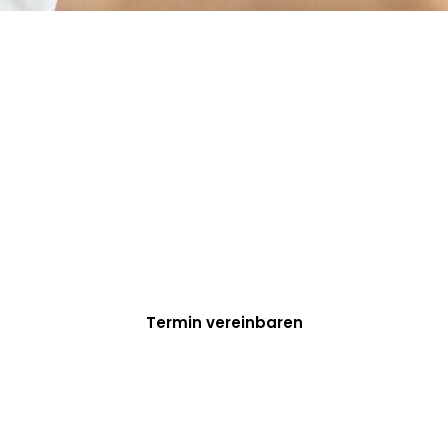
Machen Sie eine Pause
und genießen!
If you are going to use a passage of Lorem Ipsum, you
need to be sure there isn’t anything embarrassing
hidden in the middle of text. All the Lorem Ipsum
generators on the Internet tend to repeat predefined.
Termin vereinbaren